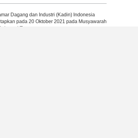
ar Dagang dan Industri (Kadin) Indonesia
tetapkan pada 20 Oktober 2021 pada Musyawarah
 Sulawesi Tenggara.
andemi dengan mencetuskan empat Pilar Kadin
atan, pemberdayaan ekonomi nasional dan
ompetensi, serta penguatan organisasi dan
k memperkuat peran Kadin Indonesia sebagai
ah, mikro, besar, dan industri
program yang dapat mendukung pemerintah
2045 dengan memaksimalkan peran aktif Kadin
, Kadin Indonesia juga berhasil memberikan
akat umum bahwa hanya terdapat satu Kadin di
a usaha dan payung asosiasi dunia usaha
ssional.