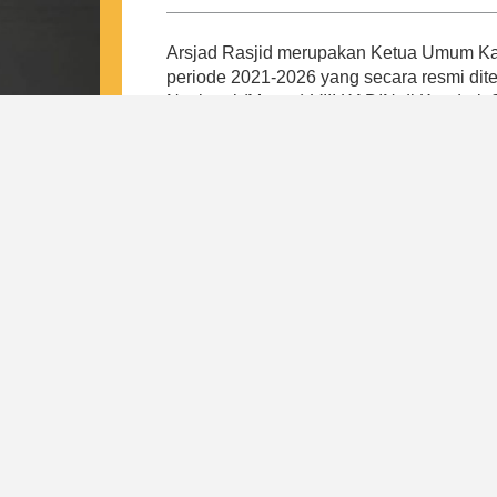
Arsjad Rasjid merupakan Ketua Umum Kam
periode 2021-2026 yang secara resmi di
Nasional (Munas) VIII KADIN di Kendari,
Arsjad merespon tantangan pada masa p
Indonesia, yaitu tulang punggung keseh
daerah, peningkatan kewirausahaan dan k
regulasi internal. Hal ini bertujuan untu
payung baik bagi pengusaha kecil, meneng
Dari 4 pilar tersebut, lahirlah program-
mewujudkan visi Indonesia Emas Tahun 
Indonesia. Di bawah kepemimpinan Arsjad
kepastian kepada pemerintah dan masyar
Indonesia sebagai induk organisasi duni
nasional yang resilient, mandiri, dan profe