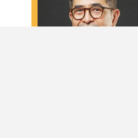
Biodata
Nama Lengkap
M. Arsjad Rasjid P.M
Tempat dan Tanggal Lahir